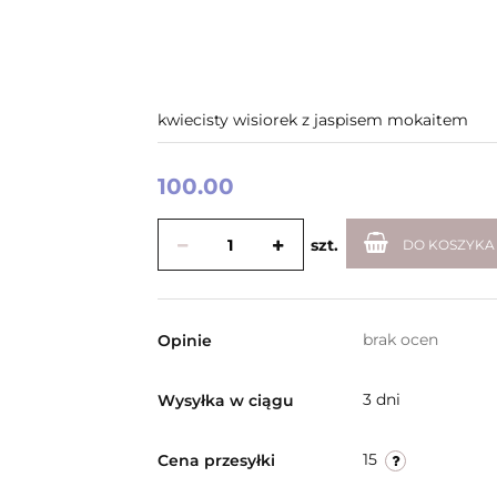
kwiecisty wisiorek z jaspisem mokaitem
100.00
szt.
DO KOSZYKA
brak ocen
Opinie
3 dni
Wysyłka w ciągu
15
Cena przesyłki