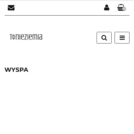
0
Zaloguj się
Załóż konto
Dodaj zgłoszenie
Zgody cookies
WYSPA