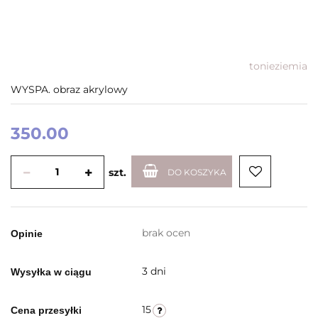
tonieziemia
WYSPA. obraz akrylowy
350.00
szt.
DO KOSZYKA
brak ocen
Opinie
3 dni
Wysyłka w ciągu
15
Cena przesyłki