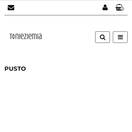
0
Zaloguj się
Załóż konto
Dodaj zgłoszenie
Zgody cookies
PUSTO